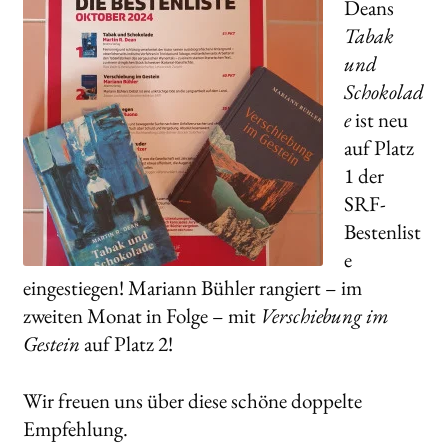
Deans
Tabak
und
Schokolad
e
ist neu
auf Platz
1 der
SRF-
Bestenlist
e
eingestiegen! Mariann Bühler rangiert – im
zweiten Monat in Folge – mit
Verschiebung im
Gestein
auf Platz 2!
Wir freuen uns über diese schöne doppelte
Empfehlung.