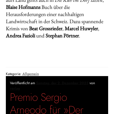
Blaise Hofmanns
Buch über die
Herausforderungen einer nachhaltigen
Landwirtschaft in der Schweiz. Dazu spannende
Krimis von
Beat Grossrieder
,
Marcel Huwyler
,
Andrea Fazioli
und
Stephan Pörtner
.
Kategorie:
Allgemein
Veröffentlicht am
Samstag, der 2. Dezember 2023
von
verlag
Premio Sergio
Arneodo für »Der