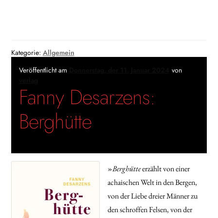
Kategorie:
Allgemein
Veröffentlicht am
Donnerstag, der 11. Januar 2024
von
verlag
Fanny Desarzens:
Berghütte
»
Berghütte
erzählt von einer
achaischen Welt in den Bergen,
von der Liebe dreier Männer zu
den schroffen Felsen, von der