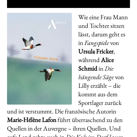
Wie eine Frau Mann
und Tochter sitzen
lässt, darum geht es
in
Fangspiele
von
Ursula Fricker
,
während
Alice
Schmid
in
Die
hängende Säge
von
Lilly erzählt – die
kommt aus dem
Sportlager zurück
und ist verstummt. Die französische Autorin
Marie-Hélène Lafon
führt überraschend zu den
Quellen in der Auvergne – ihren Quellen. Und
aufs Land gehts auch in
Die Kuh im Dorf lassen
,