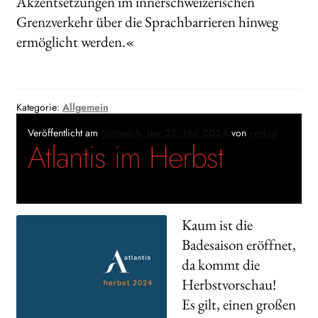
Akzentsetzungen im innerschweizerischen
Grenzverkehr über die Sprachbarrieren hinweg
ermöglicht werden.«
Kategorie:
Allgemein
Veröffentlicht am
Mittwoch, der 22. Mai 2024
von
verlag
Atlantis im Herbst
Kaum ist die
Badesaison eröffnet,
da kommt die
Herbstvorschau!
Es gilt, einen großen