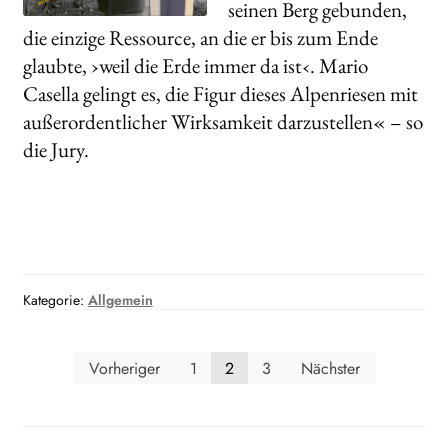
seinen Berg gebunden,
die einzige Ressource, an die er bis zum Ende
glaubte, ›weil die Erde immer da ist‹. Mario
Casella gelingt es, die Figur dieses Alpenriesen mit
außerordentlicher Wirksamkeit darzustellen« – so
die Jury.
Kategorie:
Allgemein
Seitennummerierung
Vorheriger
1
2
3
Nächster
der
Beiträge