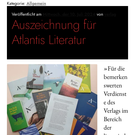
Kategorie:
Allgemein
Veröffentlicht am
Mittwoch, der 10. Juli 2024
von
verlag
Auszeichnung für
Atlantis Literatur
»Für die
bemerken
swerten
Verdienst
e des
Verlags im
Bereich
der