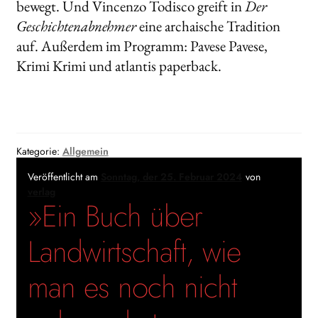
bewegt. Und Vincenzo Todisco greift in
Der
Geschichtenabnehmer
eine archaische Tradition
auf. Außerdem im Programm: Pavese Pavese,
Krimi Krimi und atlantis paperback.
Kategorie:
Allgemein
Veröffentlicht am
Sonntag, der 25. Februar 2024
von
verlag
»Ein Buch über
Landwirtschaft, wie
man es noch nicht