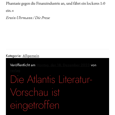
Phantasie gegen die Finanzindustrie an, und fährt ein lockeres 1:0
ein.«
Erwin Uhrmann / Die Presse
Kategorie:
Allgemein
Veröffentlicht am
Montag, der 18. Dezember 2023
von
verlag
Die Atlantis Literatur-
Vorschau ist
eingetroffen