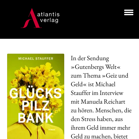
Zur
Zum
Navigation
Inhalt
springen
springen
Unt
BÜCHER
aus
AUTOR*INNEN
In der Sendung
LESUNGEN
»Gutenbergs Welt«
zum Thema »Geiz und
Unt
VERLAG
aus
Geld« ist Michael
Stauffer im Interview
HANDEL
mit Manuela Reichart
NEWSLETTER
zu hören. Menschen, die
den Stress haben, aus
LIZENZEN | FOREIGN RIGHTS
ihrem Geld immer mehr
Geld zu machen, bietet
Search: