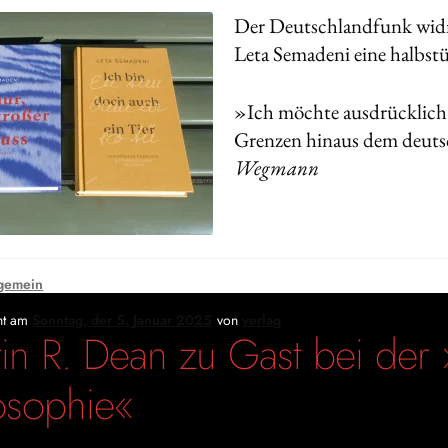
Der Deutschlandfunk widm
Leta Semadeni eine halbst
»Ich möchte ausdrücklich
Grenzen hinaus dem deut
Wegmann
gemein
cht am
Sonntag, der 5. Januar 2025
von
verlag
in R. Dean zu Gast bei der 
osophie«