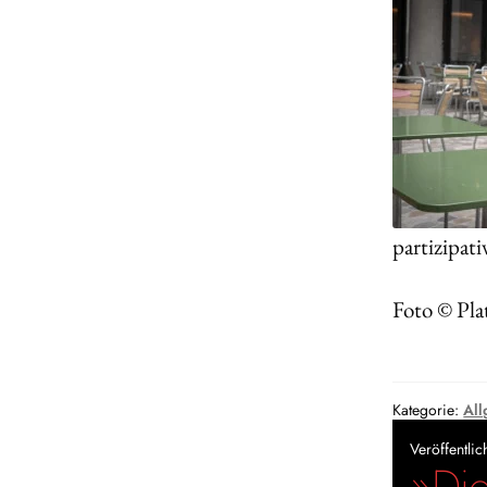
partizipat
Foto © Pla
Kategorie:
All
Veröffentli
»Die