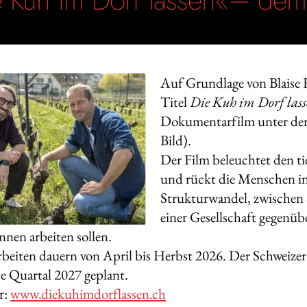
Auf Grundlage von Blaise 
Titel
Die Kuh im Dorf las
Dokumentarfilm unter der
Bild).
Der Film beleuchtet den t
und rückt die Menschen in
Strukturwandel, zwischen 
einer Gesellschaft gegenübe
nnen arbeiten sollen.
beiten dauern von April bis Herbst 2026. Der Schweizer 
ste Quartal 2027 geplant.
r:
www.diekuhimdorflassen.ch