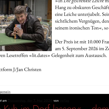
»In
Die geschenkte Leiche
ma
Hang zu obskuren Geschäfte
eine Leiche unterjubelt. Se
sichtlichem Vergnügen, denn
seinem ironischen Ton«, so 
Der Preis ist mit 10.000 Fra
am 5. September 2026 im Zen
iven Lesetreffen «lit.dates» Gelegenheit zum Austausch.
ttform J/Jan Christen
gemein
cht am
Donnerstag, der 7. Mai 2026
von
verlag
 Kuh im Dorf lassen«– demn