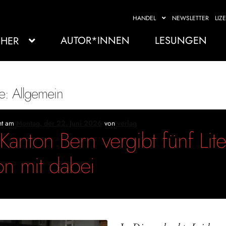
HANDEL
NEWSLETTER
LIZ
AUTOR*INNEN
LESUNGEN
HER
ie:
Allgemein
cht am
Montag, der 22. Juni 2026
von
verlag
Kanton Bern vergibt fünf Lit
n mit dabei