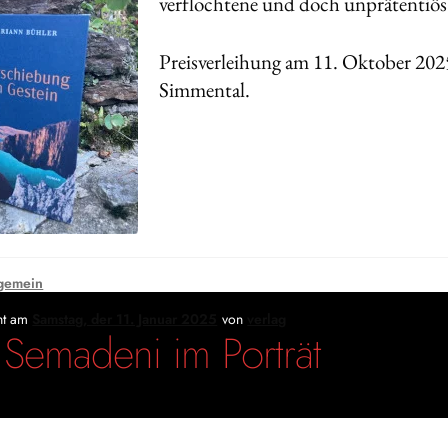
verflochtene und doch unprätentiös 
Preisverleihung am 11. Oktober 2025
Simmental.
gemein
cht am
Samstag, der 11. Januar 2025
von
verlag
 Semadeni im Porträt