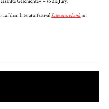
erzählte Geschichte« – so die Jury.
 auf dem Literaturfestival
LiteratureLenk
im