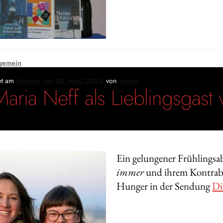
gemein
cht am
Montag, der 28. April 2025
von
verlag
Maria Neff als Lieblingsgas
Ein gelungener Frühlings
immer
und ihrem Kontrabas
Hunger in der Sendung
Di