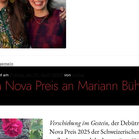
gemein
cht am
Freitag, der 11. April 2025
von
verlag
a Nova Preis an Mariann Büh
Verschiebung im Gestein,
der Debüt
Nova Preis 2025 der Schweizerischen