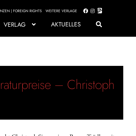
ENZEN | FOREIGN RIGHTS
WEITERE VERLAGE
Zur
Zum
Navigation
Inhalt
AKTUELLES
VERLAG
springen
springen
eraturpreise – Christoph