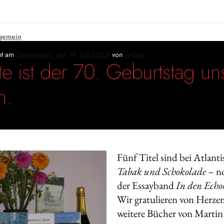
gemein
cht am
Donnerstag, der 17. Juli 2025
von
verlag
e ist der 70. Geburtstag un
n.
Fünf Titel sind bei Atlanti
Tabak und Schokolade
– no
der Essayband
In den Ech
Wir gratulieren von Herze
weitere Bücher von Martin