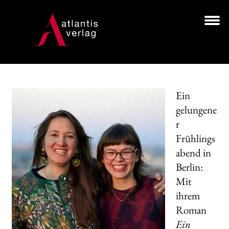
Zur
Zum
Navigation
Inhalt
springen
springen
Unt
BÜCHER
aus
AUTOR*INNEN
Ein
LESUNGEN
gelungene
r
Unt
VERLAG
aus
Frühlings
abend in
HANDEL
Berlin:
NEWSLETTER
Mit
ihrem
LIZENZEN | FOREIGN RIGHTS
Roman
Ein
Search: