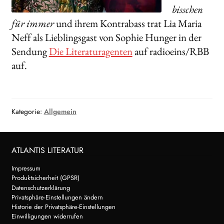
bisschen
für immer
und ihrem Kontrabass trat Lia Maria
Neff als Lieblingsgast von Sophie Hunger in der
Sendung
Die Literaturagenten
auf radioeins/RBB
auf.
Kategorie:
Allgemein
ATLANTIS LITERATUR
Impressum
Produktsicherheit (GPSR)
Datenschutzerklärung
Privatsphäre-Einstellungen ändern
Historie der Privatsphäre-Einstellungen
Einwilligungen widerrufen