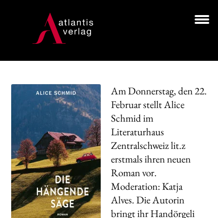
Zur
Zum
Navigation
Inhalt
springen
springen
Unt
BÜCHER
aus
AUTOR*INNEN
Am Donnerstag, den 22.
LESUNGEN
Februar stellt Alice
Schmid im
Unt
VERLAG
aus
Literaturhaus
Zentralschweiz lit.z
HANDEL
erstmals ihren neuen
NEWSLETTER
Roman vor.
Moderation: Katja
LIZENZEN | FOREIGN RIGHTS
Alves. Die Autorin
bringt ihr Handörgeli
Search: