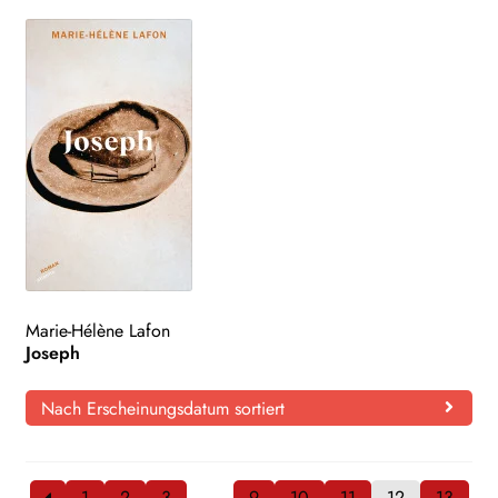
Marie-Hélène Lafon
Joseph
Nach Erscheinungsdatum sortiert
1
2
3
…
9
10
11
12
13