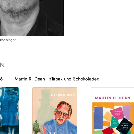
Schobinger
EN
26
Martin R. Dean | »Tabak und Schokolade«