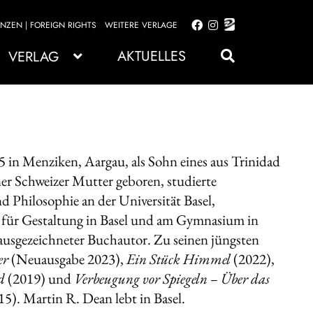
ENZEN | FOREIGN RIGHTS
WEITERE VERLAGE
Zur
Zum
Navigation
Inhalt
AKTUELLES
VERLAG
springen
springen
in Menziken, Aargau, als Sohn eines aus Trinidad
r Schweizer Mutter geboren, studierte
d Philosophie an der Universität Basel,
e für Gestaltung in Basel und am Gymnasium in
 ausgezeichneter Buchautor. Zu seinen jüngsten
er
(Neuausgabe 2023),
Ein Stück Himmel
(2022),
nd
(2019) und
Verbeugung vor Spiegeln – Über das
15). Martin R. Dean lebt in Basel.