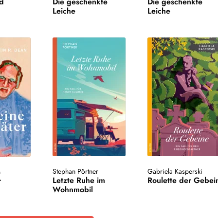
nd
Die geschenkte
Die geschenkte
Leiche
Leiche
Stephan Pörtner
Gabriela Kasperski
n
Letzte Ruhe im
Roulette der Gebei
r
Wohnmobil