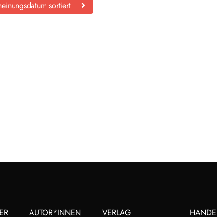
einungsdatum sortiert
ER
AUTOR*INNEN
VERLAG
HANDE