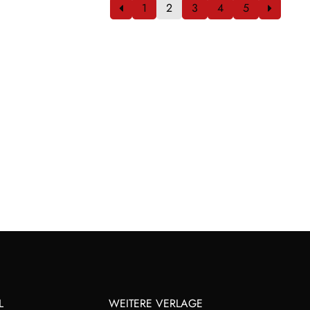
1
2
3
4
5
L
WEITERE VERLAGE