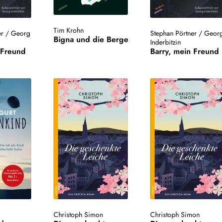
Tim Krohn
er
/
Georg
Stephan Pörtner
/
Geor
Bigna und die Berge
Inderbitzin
 Freund
Barry, mein Freund
Christoph Simon
Christoph Simon