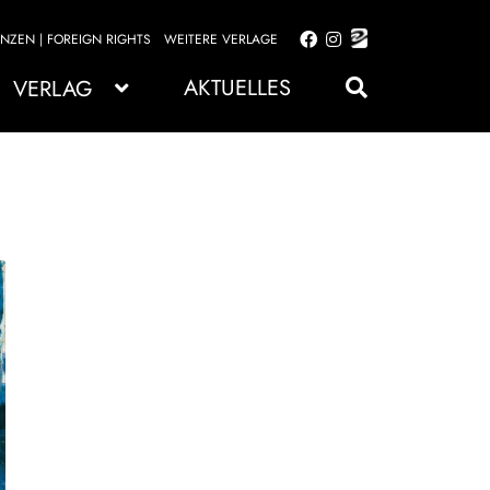
ENZEN | FOREIGN RIGHTS
WEITERE VERLAGE
Zur
Zum
Navigation
Inhalt
AKTUELLES
VERLAG
springen
springen