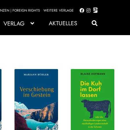
ENZEN | FOREIGN RIGHTS
WEITERE VERLAGE
Zur
Zum
Navigation
Inhalt
AKTUELLES
VERLAG
springen
springen