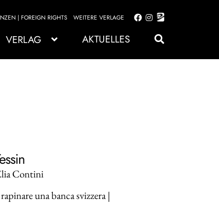
ENZEN | FOREIGN RIGHTS
WEITERE VERLAGE
Zur
Zum
Navigation
Inhalt
AKTUELLES
VERLAG
springen
springen
essin
Elia Contini
rapinare una banca svizzera |