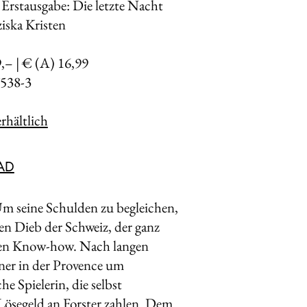
 Erstausgabe: Die letzte Nacht
iska Kristen
9,– | € (A) 16,99
538-3
rhältlich
AD
 Um seine Schulden zu begleichen,
ten Dieb der Schweiz, der ganz
igen Know-how. Nach langen
tner in der Provence um
e Spielerin, die selbst
 Lösegeld an Forster zahlen. Dem