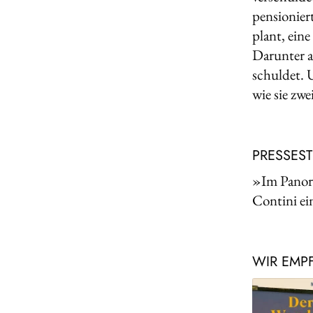
pensionier
plant, eine
Darunter a
schuldet. 
wie sie zw
PRESSES
»Im Panora
Contini ei
WIR EMP