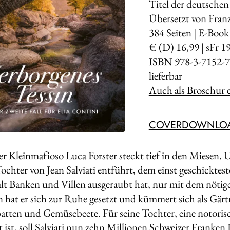
Titel der deutschen
Übersetzt von Franz
384
Seiten | E-Book
€ (D) 16,99 | sFr 1
ISBN 978-3-7152-7
lieferbar
Auch als Broschur e
COVERDOWNLO
er Kleinmafioso Luca Forster steckt tief in den Miesen.
Tochter von Jean Salviati entführt, dem einst geschicktes
t Banken und Villen ausgeraubt hat, nur mit dem nöt
n hat er sich zur Ruhe gesetzt und kümmert sich als Gär
tten und Gemüsebeete. Für seine Tochter, eine notorisch
t ist, soll Salviati nun zehn Millionen Schweizer Franken