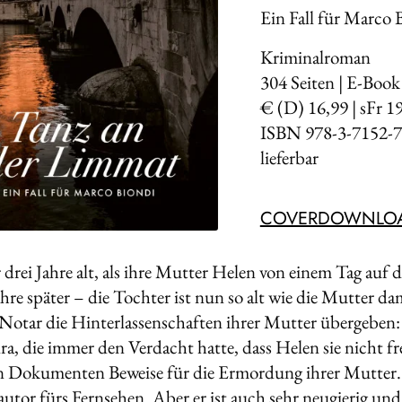
Ein Fall für Marco 
Kriminalroman
304
Seiten | E-Book
€ (D) 16,99 | sFr 1
ISBN 978-3-7152-7
lieferbar
COVERDOWNLO
 drei Jahre alt, als ihre Mutter Helen von einem Tag auf
re später – die Tochter ist nun so alt wie die Mutter dam
Notar die Hinterlassenschaften ihrer Mutter übergeben:
ra, die immer den Verdacht hatte, dass Helen sie nicht fre
en Dokumenten Beweise für die Ermordung ihrer Mutter. 
tor fürs Fernsehen. Aber er ist auch sehr neugierig und b