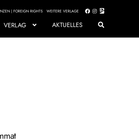
ENZEN | FOREIGN RIGHTS
WEITERE VERLAGE
Zur
Zum
Navigation
Inhalt
AKTUELLES
VERLAG
springen
springen
immat