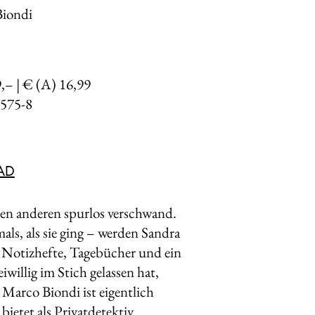
Biondi
9,– | € (A) 16,99
575-8
AD
 den anderen spurlos verschwand.
als, als sie ging – werden Sandra
 Notizhefte, Tagebücher und ein
iwillig im Stich gelassen hat,
Marco Biondi ist eigentlich
ietet als Privatdetektiv