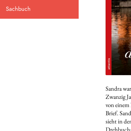
Sachbuch
Sandra war
Zwanzig Jah
von einem 
Brief. Sand
sieht in d
Drehbuchau