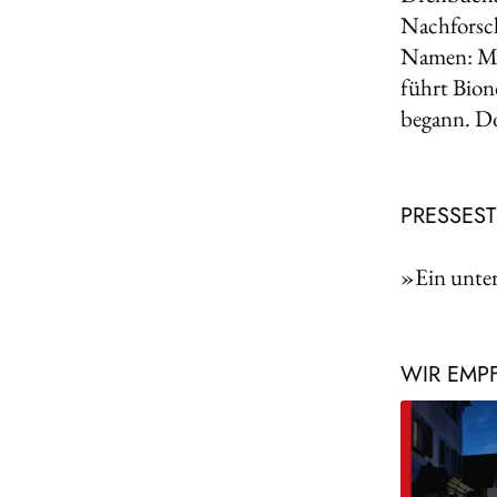
Nachforsch
Namen: Mor
führt Bion
begann. Do
PRESSES
»Ein unte
WIR EMP