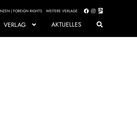
ENZEN | FOREIGN RIGHTS
WEITERE VERLAGE
Zur
Zum
Navigation
Inhalt
AKTUELLES
VERLAG
springen
springen