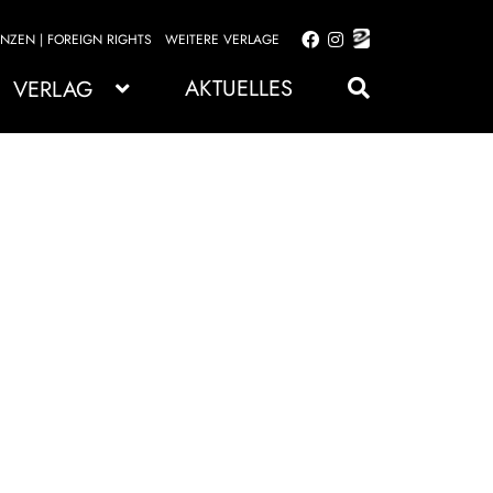
ENZEN | FOREIGN RIGHTS
WEITERE VERLAGE
Zur
Zum
Navigation
Inhalt
AKTUELLES
VERLAG
springen
springen