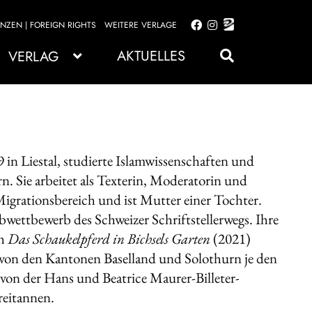
ENZEN | FOREIGN RIGHTS
WEITERE VERLAGE
Zur
Zum
Navigation
Inhalt
AKTUELLES
VERLAG
springen
springen
in Liestal, studierte Islamwissenschaften und
n. Sie arbeitet als Texterin, Moderatorin und
grationsbereich und ist Mutter einer Tochter.
bwettbewerb des Schweizer Schriftstellerwegs. Ihre
ch
Das Schaukelpferd in Bichsels Garten
(2021)
ie von den Kantonen Baselland und Solothurn je den
 von der Hans und Beatrice Maurer-Billeter-
reitannen.