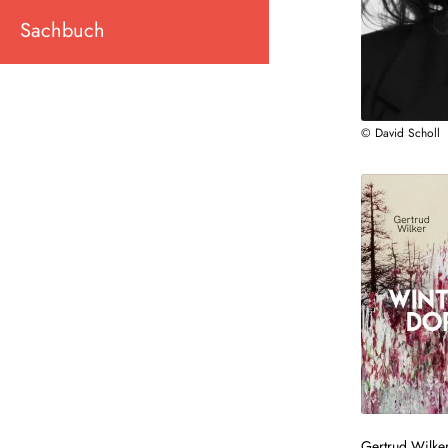
Sachbuch
© David Scholl
Gertrud Wilke