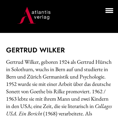
Zur
Zum
Navigation
Inhalt
springen
springen
Unt
BÜCHER
aus
AUTOR*INNEN
GERTRUD WILKER
LESUNGEN
Gertrud Wilker, geboren 1924 als Gertrud Hürsch
Unt
VERLAG
in Solothurn, wuchs in Bern auf und studierte in
aus
Bern und Zürich Germanistik und Psychologie.
HANDEL
1952 wurde sie mit einer Arbeit über das deutsche
Sonett von Goethe bis Rilke promoviert. 1962 /
NEWSLETTER
1963 lebte sie mit ihrem Mann und zwei Kindern
LIZENZEN | FOREIGN RIGHTS
in den USA; eine Zeit, die sie literarisch in
Collages
USA. Ein Bericht
(1968) verarbeitete. Als
Search: