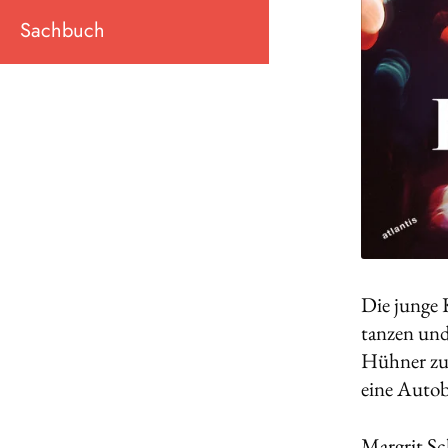
Sachbuch
Die junge K
tanzen und
Hühner zu 
eine Autob
Margrit Sc