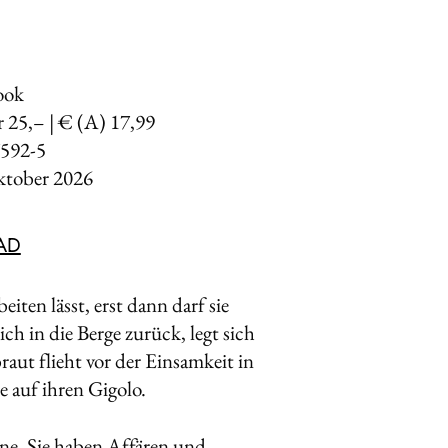
ook
r 25,– | € (A) 17,99
592-5
ktober 2026
AD
eiten lässt, erst dann darf sie
h in die Berge zurück, legt sich
ut flieht vor der Einsamkeit in
 auf ihren Gigolo.
rne. Sie haben Affären und