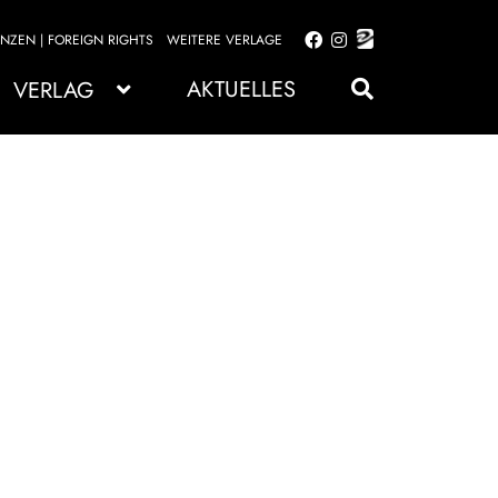
ENZEN | FOREIGN RIGHTS
WEITERE VERLAGE
Zur
Zum
Navigation
Inhalt
AKTUELLES
VERLAG
springen
springen