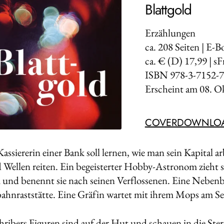
Blattgold
Erzählungen
ca.
208
Seiten | E-B
ca. € (D) 17,99 | sF
ISBN 978-3-7152-7
Erscheint am
08. O
COVERDOWNLO
assiererin einer Bank soll lernen, wie man sein Kapital arb
 Wellen reiten. Ein begeisterter Hobby-Astronom zieht sic
und benennt sie nach seinen Verflossenen. Eine Nebenbra
ahnraststätte. Eine Gräfin wartet mit ihrem Mops am See
hribers Figuren sind auf der Hut und schauen in die Ste