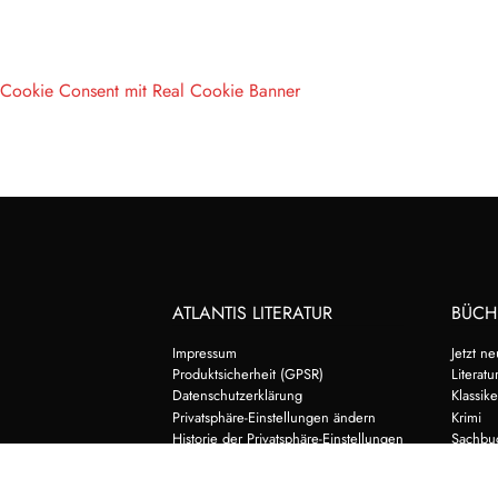
Cookie Consent mit Real Cookie Banner
ATLANTIS LITERATUR
BÜCH
Impressum
Jetzt n
Produktsicherheit (GPSR)
Literatu
Datenschutzerklärung
Klassike
Privatsphäre-Einstellungen ändern
Krimi
Historie der Privatsphäre-Einstellungen
Sachbu
Einwilligungen widerrufen