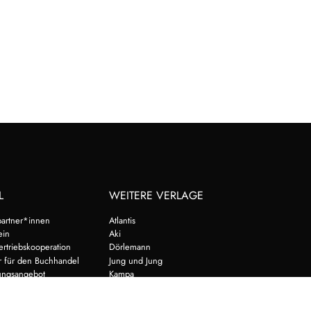
L
WEITERE VERLAGE
artner*innen
Atlantis
ein
Aki
ertriebskooperation
Dörlemann
r für den Buchhandel
Jung und Jung
tungsangebot
Kampa
Oktopus
Schöffling