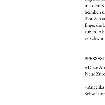
mit dem Kl
heimlich u
lässt sich
Enge, die 
außen. Als
verschwund
PRESSES
»Diese Aut
Neue Zürc
»Angelika 
Schweiz a