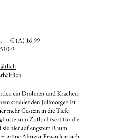
8,– | € (A) 16,99
510-9
ltlich
rhältlich
werden ein Dröhnen und Krachen,
nem strahlenden Julimorgen ist
er mehr Gestein in die Tiefe
rghütte zum Zufluchtsort für die
d sie hier auf engstem Raum
er grüne Aktivist Erwin legt sich