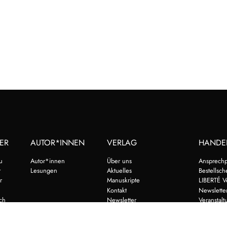
ER
AUTOR*INNEN
VERLAG
HANDE
eu
Autor*innen
Über uns
Ansprechp
r
Lesungen
Aktuelles
Bestellsch
r
Manuskripte
LIBERTÉ V
Kontakt
Newslette
ch
Newsletter
Veranstal
Lizenzen | Foreign Rights
Vorschau