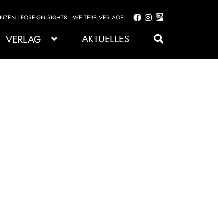
ENZEN | FOREIGN RIGHTS
WEITERE VERLAGE
Zur
Zum
Navigation
Inhalt
AKTUELLES
VERLAG
springen
springen