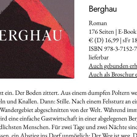
Berghau
Roman
176
Seiten | E-Book
€ (D) 16,99 | sFr 1
ISBN 978-3-7152-7
lieferbar
Auch gebunden erhä
Auch als Broschur e
zt ein. Der Boden zittert. Aus einem dumpfen Poltern 
n und Knallen. Dann: Stille. Nach einem Felssturz an ei
s Wandergebiet abgeschnitten von der Welt. Während imm
ird eine einfache Gastwirtschaft in einer abgelegenen Be
dlichsten Menschen. Für zwei Tage und zwei Nächte sin
ssen, ein Abstieg ins Dorf unmöglich: Der Weg ist weg. D