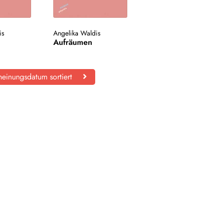
is
Angelika Waldis
Aufräumen
einungsdatum sortiert