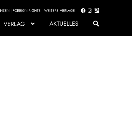
ENZEN | FOREIGN RIGHTS
WEITERE VERLAGE
Zur
Zum
Navigation
Inhalt
AKTUELLES
VERLAG
springen
springen