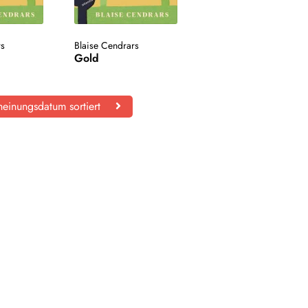
rs
Blaise Cendrars
Gold
einungsdatum sortiert