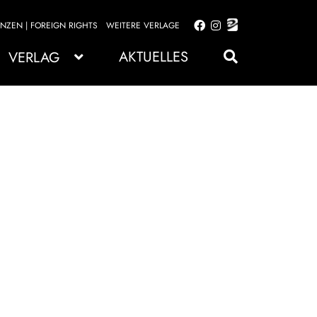
ENZEN | FOREIGN RIGHTS
WEITERE VERLAGE
Zur
Zum
Navigation
Inhalt
AKTUELLES
VERLAG
springen
springen