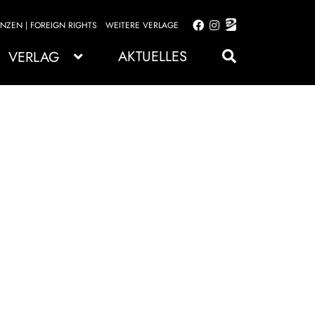
ENZEN | FOREIGN RIGHTS
WEITERE VERLAGE
Zur
Zum
Navigation
Inhalt
AKTUELLES
VERLAG
springen
springen