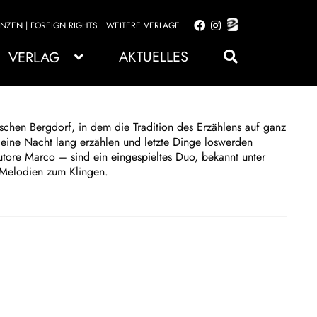
ENZEN | FOREIGN RIGHTS
WEITERE VERLAGE
Zur
Zum
Navigation
Inhalt
AKTUELLES
VERLAG
springen
springen
schen Bergdorf, in dem die Tradition des Erzählens auf ganz
t eine Nacht lang erzählen und letzte Dinge loswerden
utore Marco – sind ein eingespieltes Duo, bekannt unter
Melodien zum Klingen.