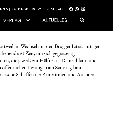
ENZEN | FOREIGN RIGHTS
WEITERE VERLAGE
Zur
Zum
Navigation
Inhalt
AKTUELLES
VERLAG
springen
springen
Rottweil im Wechsel mit den Brugger Literaturtagen
enende ist Zeit, um sich gegenseitig
ren, die jeweils zur Hälfte aus Deutschland und
den öffentlichen Lesungen am Samstag kann das
terarische Schaffen der Autorinnen und Autoren