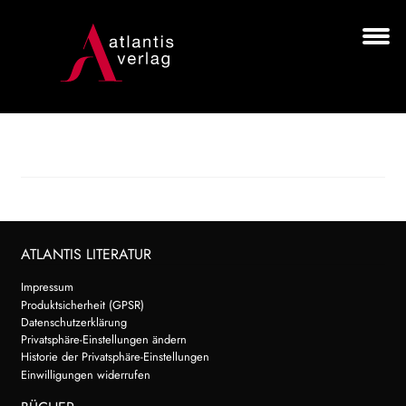
Zur
Zum
Navigation
Inhalt
springen
springen
Unt
BÜCHER
aus
AUTOR*INNEN
LESUNGEN
Unt
VERLAG
aus
ATLANTIS LITERATUR
HANDEL
Impressum
Produktsicherheit (GPSR)
NEWSLETTER
Datenschutzerklärung
Privatsphäre-Einstellungen ändern
Historie der Privatsphäre-Einstellungen
LIZENZEN | FOREIGN RIGHTS
Einwilligungen widerrufen
Search: