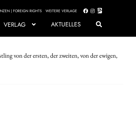
ENZEN | FOREIGN RIGHTS
WEITERE VERLAGE
Zur
Zum
Navigation
Inhalt
AKTUELLES
VERLAG
springen
springen
ling von der ersten, der zweiten, von der ewigen,