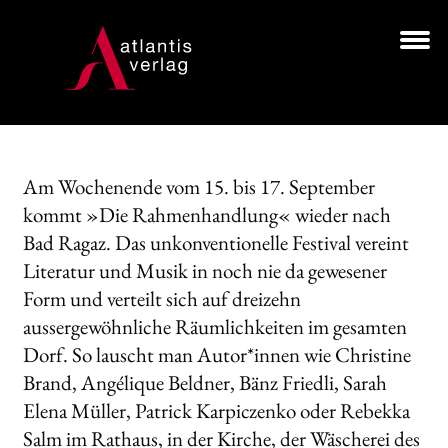
Zur
Zum
Navigation
Inhalt
springen
springen
Unt
BÜCHER
aus
AUTOR*INNEN
Am Wochenende vom 15. bis 17. September
LESUNGEN
kommt »Die Rahmenhandlung« wieder nach
Bad Ragaz. Das unkonventionelle Festival vereint
Unt
VERLAG
aus
Literatur und Musik in noch nie da gewesener
Form und verteilt sich auf dreizehn
HANDEL
aussergewöhnliche Räumlichkeiten im gesamten
NEWSLETTER
Dorf. So lauscht man Autor*innen wie Christine
Brand, Angélique Beldner, Bänz Friedli, Sarah
LIZENZEN | FOREIGN RIGHTS
Elena Müller, Patrick Karpiczenko oder Rebekka
Salm im Rathaus, in der Kirche, der Wäscherei des
Search: