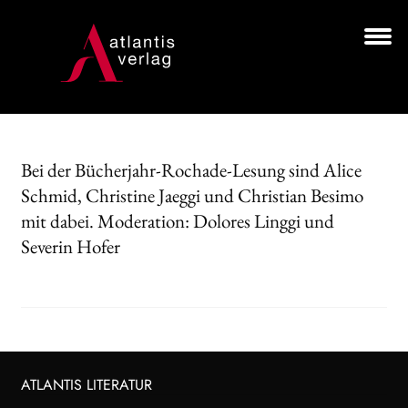
Zur
Zum
Navigation
Inhalt
springen
springen
Unt
BÜCHER
aus
AUTOR*INNEN
Bei der Bücherjahr-Rochade-Lesung sind Alice
LESUNGEN
Schmid, Christine Jaeggi und Christian Besimo
mit dabei. Moderation: Dolores Linggi und
Unt
VERLAG
aus
Severin Hofer
HANDEL
NEWSLETTER
LIZENZEN | FOREIGN RIGHTS
ATLANTIS LITERATUR
Search: